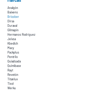
Analgón
Baixens
Bricober
Dirsa
Duraval
Gilmapín
Hermanos Rodríguez
Jeivsa
Kbedich
Macy
Packplus
Pentrilo
Quiadsada
Quimibase
Rayt
Revetón
Titanlux
Tixol
Werku