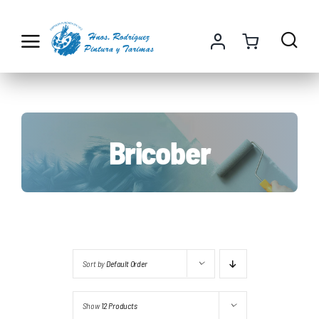
Saltar
al
contenido
Bricober
Sort by
Default Order
Show
12 Products