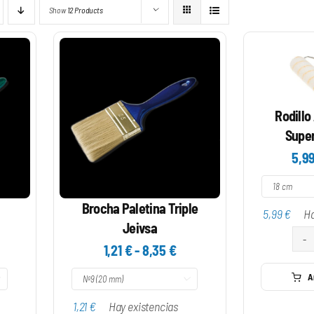
Show
12 Products
Rodillo
Super
5,9
Brocha Paletina Triple
5,99
€
Ha
Jeivsa
ango
Rango
1,21
€
-
8,35
€
e
de
A
ecios:
precios:

sde
desde
1,21
€
Hay existencias