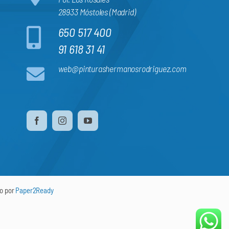
28933 Móstoles (Madrid)
650 517 400
91 618 31 41
web@pinturashermanosrodriguez.com
do por
Paper2Ready