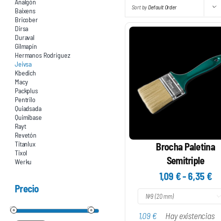
Analgón
Sort by
Default Order
Baixens
Bricober
Dirsa
Duraval
Gilmapín
Hermanos Rodríguez
Jeivsa
Kbedich
Macy
Packplus
Pentrilo
Quiadsada
Quimibase
Rayt
Revetón
Titanlux
Brocha Paletina
Tixol
Semitriple
Werku
R
1,09
€
-
6,35
€
d
Precio
pr

de
1,09
€
Hay existencias