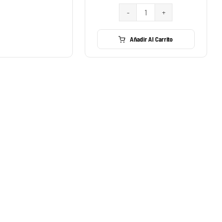
7,87 €
Lisas
hasta
cantidad
Brocha
8,77 €
Prensada
Añadir Al Carrito
Competidor
cantidad