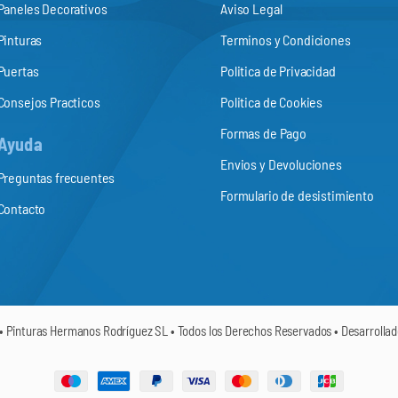
Paneles Decorativos
Aviso Legal
Pinturas
Terminos y Condiciones
Puertas
Politica de Privacidad
Consejos Practicos
Politica de Cookies
Formas de Pago
Ayuda
Envios y Devoluciones
Preguntas frecuentes
Formulario de desistimiento
Contacto
• Pinturas Hermanos Rodríguez SL • Todos los Derechos Reservados • Desarrolla