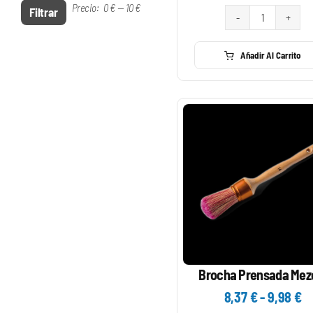
1,
Precio:
0 €
—
10 €
Precio
Precio
Filtrar
ha
Brocha
mínimo
máximo
6,
Paletina
Añadir Al Carrito
Semitriple
cantidad
Brocha Prensada Mez
R
8,37
€
-
9,98
€
d