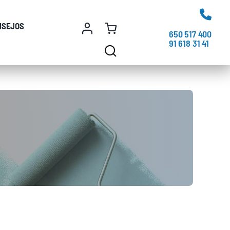
NSEJOS
650 517 400
91 618 31 41