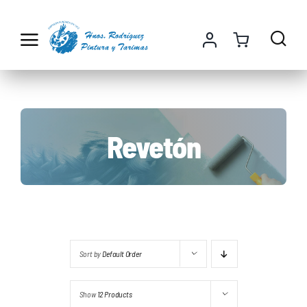
Saltar
al
contenido
Revetón
Sort by
Default Order
Show
12 Products