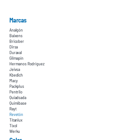
Marcas
Analgón
Baixens
Bricober
Dirsa
Duraval
Gilmapín
Hermanos Rodríguez
Jeivsa
Kbedich
Macy
Packplus
Pentrilo
Quiadsada
Quimibase
Rayt
Revetón
Titanlux
Tixol
Werku
Color