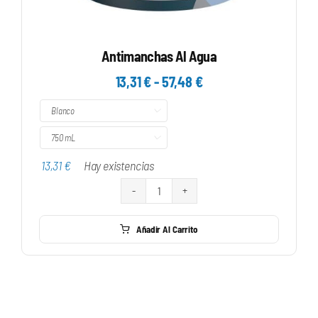
Antimanchas Al Agua
Rango
13,31
€
-
57,48
€
de

precios:
desde

13,31 €
13,31
€
Hay existencias
hasta
57,48 €
Antimanchas
Al
Añadir Al Carrito
Agua
cantidad