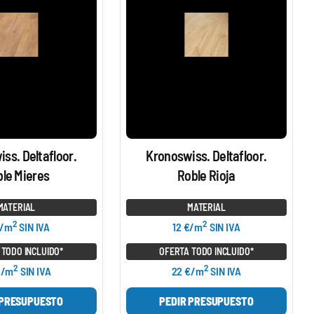
ss. Deltafloor.
Kronoswiss. Deltafloor.
le Mieres
Roble Rioja
MATERIAL
MATERIAL
2
2
€/m
SIN IVA
12 €/m
SIN IVA
 TODO INCLUIDO*
OFERTA TODO INCLUIDO*
2
2
€/m
SIN IVA
22 €/m
SIN IVA
 PRESUPUESTO
PEDIR PRESUPUESTO