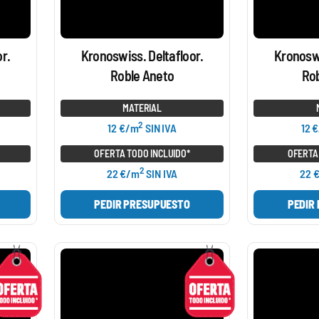
r.
Kronoswiss. Deltafloor.
Kronoswi
Roble Aneto
Rob
MATERIAL
2
12 €/m
SIN IVA
12 
OFERTA TODO INCLUIDO*
OFERTA
2
22 €/m
SIN IVA
22 
PEDIR PRESUPUESTO
PEDIR