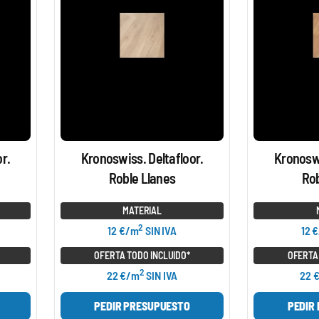
r.
Kronoswiss. Deltafloor.
Kronoswi
Roble Llanes
Rob
MATERIAL
2
12 €/m
SIN IVA
12 
OFERTA TODO INCLUIDO*
OFERTA
2
22 €/m
SIN IVA
22 
PEDIR PRESUPUESTO
PEDIR