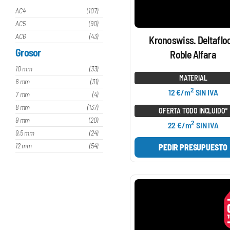
AC4
(107)
AC5
(90)
AC6
(43)
Kronoswiss. Deltafloo
Grosor
Roble Alfara
10 mm
(33)
MATERIAL
6 mm
(31)
2
12 €/m
SIN IVA
7 mm
(4)
8 mm
(137)
OFERTA TODO INCLUIDO*
9 mm
(20)
2
22 €/m
SIN IVA
9,5 mm
(24)
12 mm
(54)
PEDIR PRESUPUESTO