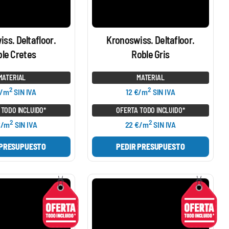
ss. Deltafloor.
Kronoswiss. Deltafloor.
le Cretes
Roble Gris
MATERIAL
MATERIAL
2
2
€/m
SIN IVA
12 €/m
SIN IVA
 TODO INCLUIDO*
OFERTA TODO INCLUIDO*
2
2
€/m
SIN IVA
22 €/m
SIN IVA
 PRESUPUESTO
PEDIR PRESUPUESTO