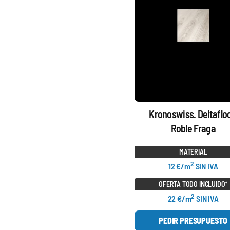
Kronoswiss. Deltafloo
Roble Fraga
MATERIAL
2
12 €/m
SIN IVA
OFERTA TODO INCLUIDO*
2
22 €/m
SIN IVA
PEDIR PRESUPUESTO