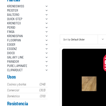
KRONOSWISS
MEISTER
BALTERIO
QUICK-STEP
KRONOTEX
PERGO
FINSA
KRONOSPAN
Sort by
Default Order
FLOORPAN
EGGER
ESSENZ
DIOCO
GALAXY LINE
PARADOR
PURE LAMINATE
CLIPARQUET
Usos
Cocinas y baños
(246)
Comercial
(303)
Doméstico
(310)
Resistencia