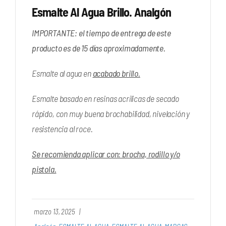
Esmalte Al Agua Brillo. Analgón
IMPORTANTE: el tiempo de entrega de este
producto es de 15 días aproximadamente.
Esmalte al agua en
acabado brillo.
Esmalte basado en resinas acrílicas de secado
rápido, con muy buena brochabilidad, nivelación y
resistencia al roce.
Se recomienda aplicar con: brocha, rodillo y/o
pistola.
marzo 13, 2025
|