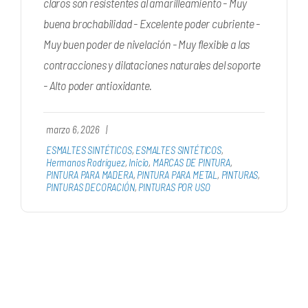
claros son resistentes al amarilleamiento - Muy
buena brochabilidad - Excelente poder cubriente -
Muy buen poder de nivelación - Muy flexible a las
contracciones y dilataciones naturales del soporte
- Alto poder antioxidante.
marzo 6, 2026
|
ESMALTES SINTÉTICOS
,
ESMALTES SINTÉTICOS
,
Hermanos Rodríguez
,
Inicio
,
MARCAS DE PINTURA
,
PINTURA PARA MADERA
,
PINTURA PARA METAL
,
PINTURAS
,
PINTURAS DECORACIÓN
,
PINTURAS POR USO