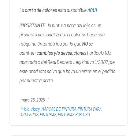
La
carta de colores
esta disponible
AQUI
IMPORTANTE
: la pintura para azulejo es un
producto personalizado, el color se hace con
máquina tintométrica por lo que
NO
se
admiten
cambios y/o devoluciones
( artículo 103
apartado c del Real Decreto Legislativo 1/2007) de
este producto salvo que haya un error en el pedido
por nuestra parte.
mayo 26, 2025
|
Inicio
,
Macy
,
MARCAS DE PINTURA
,
PINTURA PARA
AZULEJOS
,
PINTURAS
,
PINTURAS POR USO