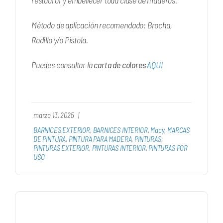
restaurar y embellecer toda clase de maderas.
Método de aplicación recomendado: Brocha,
Rodillo y/o Pistola.
Puedes consultar la
carta de colores
AQUI
marzo 13, 2025
|
BARNICES EXTERIOR
,
BARNICES INTERIOR
,
Macy
,
MARCAS
DE PINTURA
,
PINTURA PARA MADERA
,
PINTURAS
,
PINTURAS EXTERIOR
,
PINTURAS INTERIOR
,
PINTURAS POR
USO