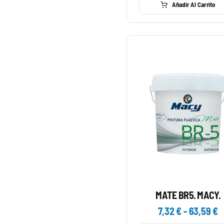
Añadir Al Carrito
HERMANOS
RODRIGUEZ
cantidad
MATE BR5. MACY.
R
7,32
€
-
63,59
€
d