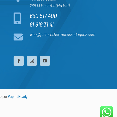
28933 Móstoles (Madrid)
650 517 400
91 618 31 41
web@pinturashermanosrodriguez.com
do por
Paper2Ready