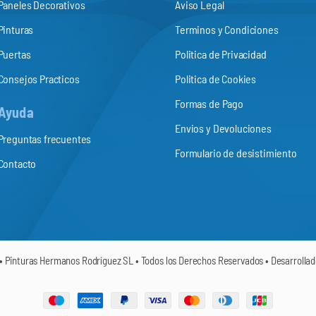
Paneles Decorativos
Aviso Legal
Pinturas
Terminos y Condiciones
Puertas
Politica de Privacidad
Consejos Practicos
Politica de Cookies
Formas de Pago
Ayuda
Envios y Devoluciones
Preguntas frecuentes
Formulario de desistimiento
Contacto
• Pinturas Hermanos Rodríguez SL • Todos los Derechos Reservados • Desarrolla