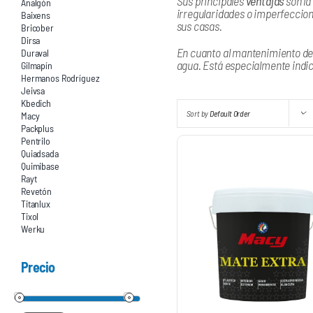
Sus principales
ventajas
son la
Analgón
irregularidades o imperfeccione
Baixens
sus casas.
Bricober
Dirsa
En cuanto al mantenimiento de l
Duraval
agua. Está especialmente indic
Gilmapín
Hermanos Rodríguez
Jeivsa
Kbedich
Sort by
Default Order
Macy
Packplus
Pentrilo
Quiadsada
Quimibase
Rayt
Revetón
Titanlux
Tixol
Werku
Precio