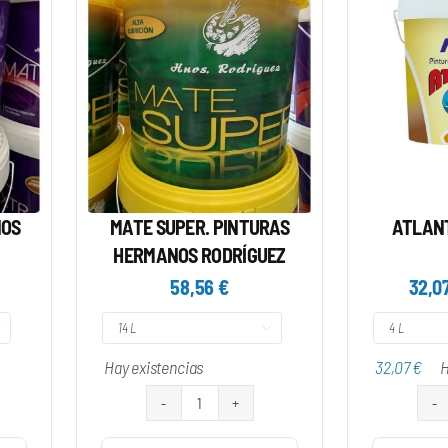
NOS
MATE SUPER. PINTURAS
ATLANT
HERMANOS RODRÍGUEZ
58,56
€
32,0

Hay existencias
32,07
€
H
MATE
SUPER.