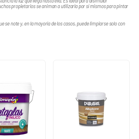
ancia la luz que llega hasta ella. Es ideal para disimular
chos propietarios se animan a utilizarla por sí mismos para pintar
ue se note y, en la mayoría de los casos, puede limpiarse solo con