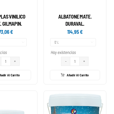
LAS VINILICO
ALBATONE MATE.
. GILMAPIN.
DURAVAL.
73,06
€
114,95
€


ncias
Hay existencias
PINTAPLAS
ALBATONE
VINILICO
MATE.
ñadir Al Carrito
Añadir Al Carrito
MATE.
DURAVAL.
GILMAPIN.
cantidad
cantidad