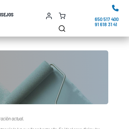
NSEJOS
650 517 400
91 618 31 41
ración actual.