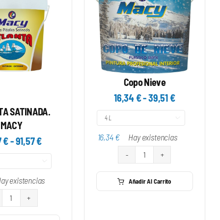
Copo Nieve
Rango
16,34
€
-
39,51
€
de
A SATINADA.

precios:
MACY
desde
16,34
€
Hay existencias
Rango
7
€
-
91,57
€
16,34 €
de
hasta
Copo

precios:
39,51 €
Nieve
desde
ay existencias
Añadir Al Carrito
cantidad
32,07 €
hasta
ATLANTA
91,57 €
SATINADA.