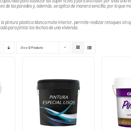
 capacidad para suavizar las superficies y para distribuir por toda una est
s de las paredes y, además, se aplica de manera sencilla, por lo que mu
a pintura plastica blanca mate interior, permite realizar retoques sin q
ada para pintar los techos de una vivienda.
Show
12 Products