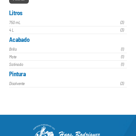
mín
máx
Litros
750 mL
(3)
4 L
(3)
Acabado
Brillo
(1)
Mate
(1)
Satinado
(1)
Pintura
Disolvente
(3)