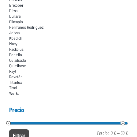
Bricober
Dirsa
Duraval
Gilmapín
Hermanos Rodríguez
Jeivsa
Kbedich
Macy
Packplus
Pentrilo
Quiadsada
Quimibase
Rayt
Revetón
Titanlux
Tixol
Werku
Precio
Precio:
0 €
—
50 €
Prec
Prec
Filtrar