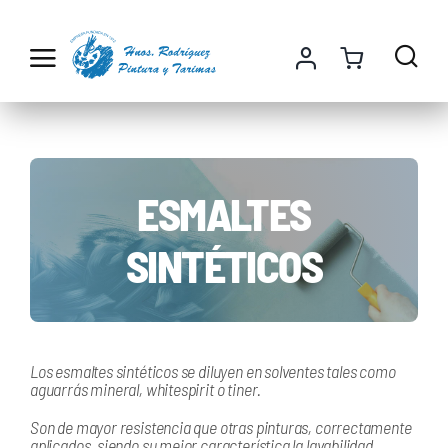
Saltar
al
contenido
ESMALTES
SINTÉTICOS
Los esmaltes sintéticos se diluyen en solventes tales como
aguarrás mineral, whitespirit o tiner.
Son de mayor resistencia que otras pinturas, correctamente
aplicados, siendo su mejor característica la lavabilidad.