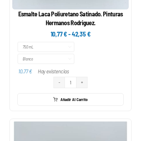
Esmalte Laca Poliuretano Satinado. Pinturas
Hermanos Rodriguez.
Rango
10,77
€
-
42,35
€
de

precios:
desde

10,77 €
10,77
€
Hay existencias
hasta
42,35 €
Esmalte
Laca
Añadir Al Carrito
Poliuretano
Satinado.
Pinturas
Hermanos
Rodriguez.
cantidad