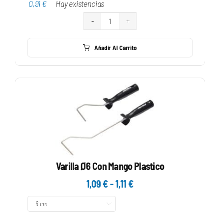
0,91
€
Hay existencias
0,91 €
hasta
Recambio
1,03 €
Mini
Añadir Al Carrito
Antigota
Súper
cantidad
Varilla Ø6 Con Mango Plastico
Rango
1,09
€
-
1,11
€
de

precios:
desde