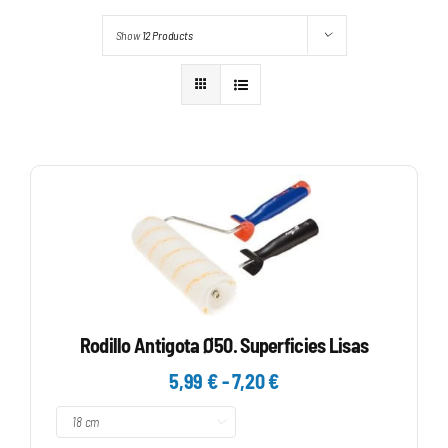
Show
12 Products
Rodillo Antigota Ø50. Superficies Lisas
Rango
5,99
€
-
7,20
€
de

precios: