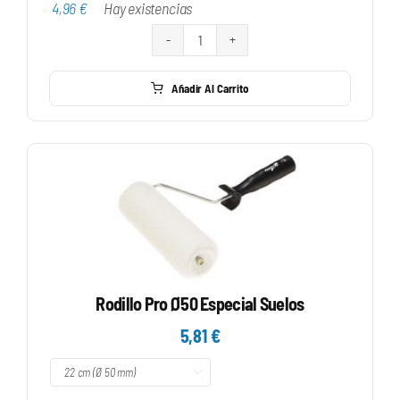
4,96
€
Hay existencias
4,96 €
hasta
Rodillo
5,32 €
Pro
Añadir Al Carrito
Velours
cantidad
Rodillo Pro Ø50 Especial Suelos
5,81
€
