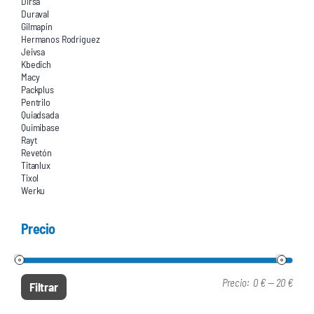
Dirsa
Duraval
Gilmapín
Hermanos Rodríguez
Jeivsa
Kbedich
Macy
Packplus
Pentrilo
Quiadsada
Quimibase
Rayt
Revetón
Titanlux
Tixol
Werku
Precio
Precio:
0 €
—
20 €
Prec
Prec
Filtrar
mín
máx