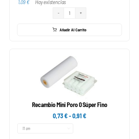
1,09
€
Hay existencias
1,09 €
hasta
Varilla
1,11 €
Ø6
Añadir Al Carrito
Con
Mango
Plastico
cantidad
Recambio Mini Poro 0 Súper Fino
Rango
0,73
€
-
0,91
€
de

precios:
desde