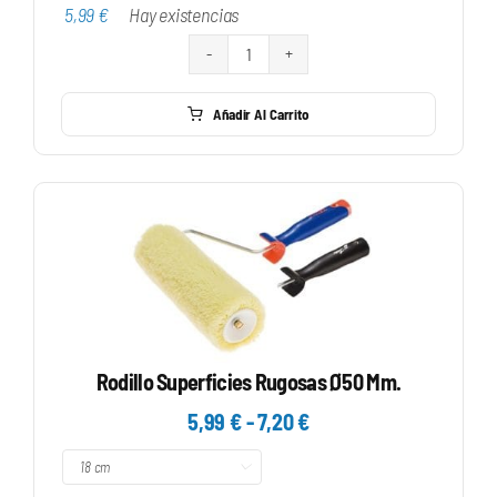
desde
5,99
€
Hay existencias
5,99 €
hasta
Rodillo
7,20 €
Antigota
Añadir Al Carrito
Ø50.
Superficies
Lisas
cantidad
Rodillo Superficies Rugosas Ø50 Mm.
Rango
5,99
€
-
7,20
€
de

precios: