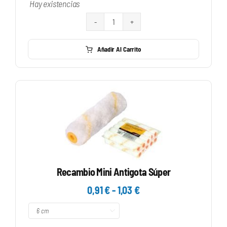
Hay existencias
Rodillo
Pro
Añadir Al Carrito
Ø70
Aireador
De
Polietileno
cantidad
Recambio Mini Antigota Súper
Rango
0,91
€
-
1,03
€
de

precios:
desde