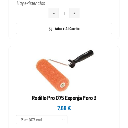
Hay existencias
Rodillo
Microfibra
Añadir Al Carrito
Seda
Rond
50
cantidad
Rodillo Pro Ø75 Esponja Poro 3
7,68
€
