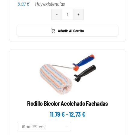
desde
5,99
€
Hay existencias
5,99 €
hasta
Rodillo
7,20 €
Superficies
Añadir Al Carrito
Rugosas
Ø50
Mm.
cantidad
Rodillo Bicolor Acolchado Fachadas
Rango
11,79
€
-
12,73
€
de

precios: