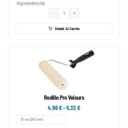
Hay existencias
Rodillo
Pro
Añadir Al Carrito
Ø75
Esponja
Poro
3
cantidad
Rodillo Pro Velours
Rango
4,96
€
-
5,32
€
de

precios:
desde