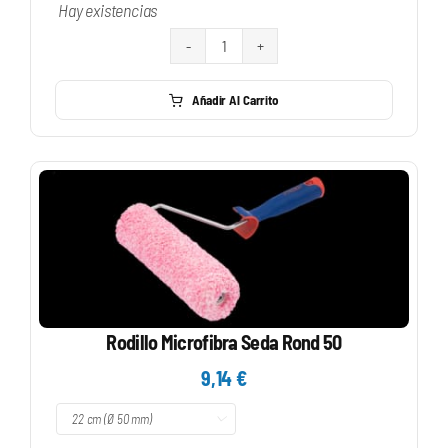
Hay existencias
Rodillo
Microfibra
Añadir Al Carrito
Seda
Xl
Biselado
cantidad
Rodillo Microfibra Seda Rond 50
9,14
€
