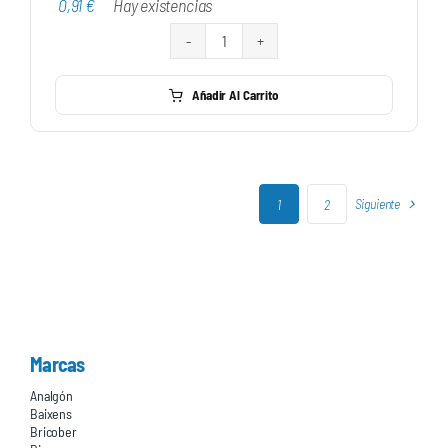
0,91
€
Hay existencias
0,73 €
hasta
Recambio
0,91 €
Mini
Añadir Al Carrito
Poro
0
Súper
Fino
cantidad
Siguiente
1
2
Marcas
Analgón
Baixens
Bricober