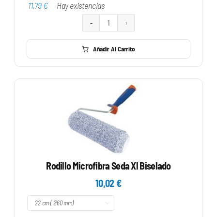
desde
11,79
€
Hay existencias
11,79 €
hasta
Rodillo
12,73 €
Bicolor
Añadir Al Carrito
Acolchado
Fachadas
cantidad
Rodillo Microfibra Seda Xl Biselado
10,02
€
