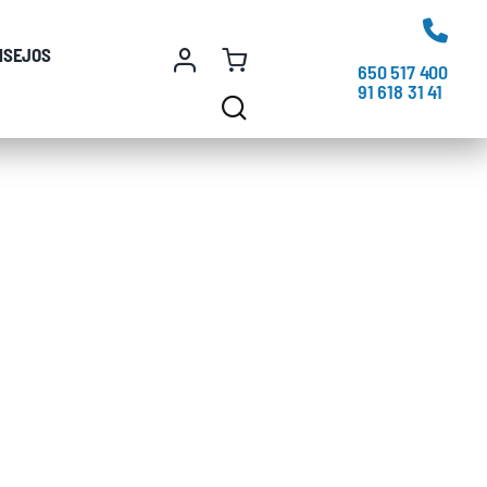
NSEJOS
650 517 400
91 618 31 41