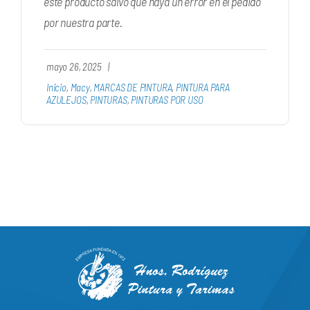
este producto salvo que haya un error en el pedido
por nuestra parte.
mayo 26, 2025
|
Inicio
,
Macy
,
MARCAS DE PINTURA
,
PINTURA PARA
AZULEJOS
,
PINTURAS
,
PINTURAS POR USO