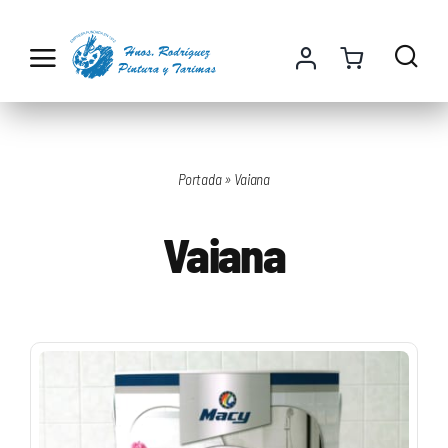
Saltar
al
contenido
Portada
»
Vaiana
Vaiana