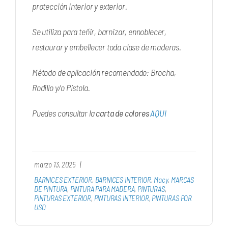
protección interior y exterior.
Se utiliza para teñir, barnizar, ennoblecer,
restaurar y embellecer toda clase de maderas.
Método de aplicación recomendado: Brocha,
Rodillo y/o Pistola.
Puedes consultar la
carta de colores
AQUI
marzo 13, 2025
|
BARNICES EXTERIOR
,
BARNICES INTERIOR
,
Macy
,
MARCAS
DE PINTURA
,
PINTURA PARA MADERA
,
PINTURAS
,
PINTURAS EXTERIOR
,
PINTURAS INTERIOR
,
PINTURAS POR
USO