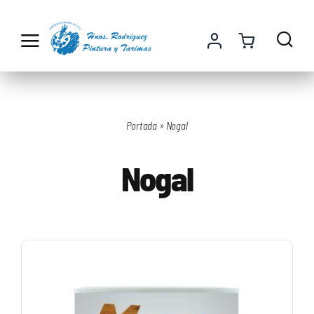
Saltar
al
contenido
Portada
»
Nogal
Nogal