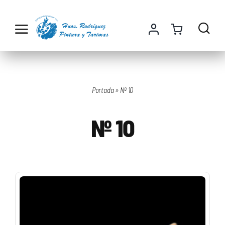
Saltar
al
contenido
Portada
»
Nº 10
Nº 10