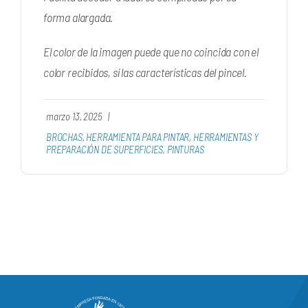
forma alargada.
El color de la imagen puede que no coincida con el
color recibidos, sí las características del pincel.
marzo 13, 2025
|
BROCHAS
,
HERRAMIENTA PARA PINTAR
,
HERRAMIENTAS Y
PREPARACIÓN DE SUPERFICIES
,
PINTURAS