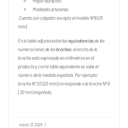
Mayor duración.
Moldeado artesanal.
Cuenta con colgador excepto el modelo Nº6 (25
mm).
En la tabla adjunta están las
equivalencias
de las
numeraciones de las
brochas:
el ancho de la
brocha está expresado en milímetros en el
producto y con la tabla equivalente se sabe el
número de la medida española. Por ejemplo:
brocha Nº 20 (20 mm) corresponde a la brocha Nº 9
( 20 mm) española.
marzo 13, 2025
|