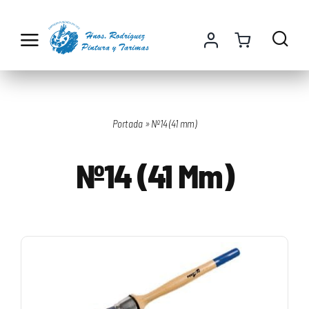
Saltar
al
contenido
Portada
»
Nº14 (41 mm)
Nº14 (41 Mm)