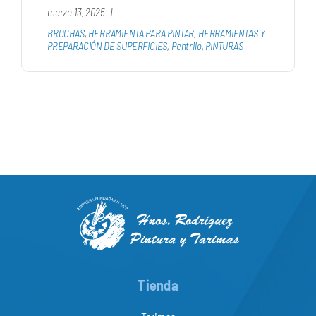
marzo 13, 2025
|
BROCHAS
,
HERRAMIENTA PARA PINTAR
,
HERRAMIENTAS Y
PREPARACIÓN DE SUPERFICIES
,
Pentrilo
,
PINTURAS
Tienda