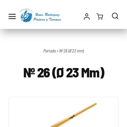
Saltar
al
contenido
Portada
»
Nº 26 (Ø 23 mm)
Nº 26 (Ø 23 Mm)