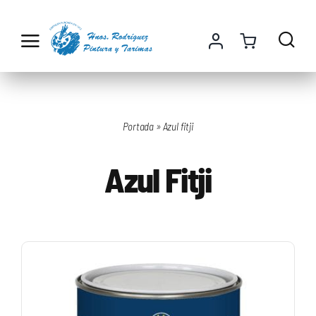
Saltar
al
contenido
Portada
»
Azul fitji
Azul Fitji