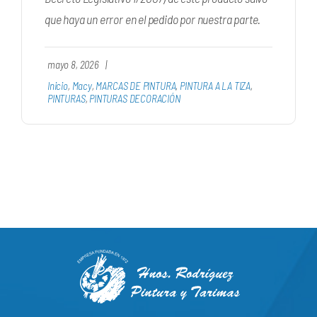
que haya un error en el pedido por nuestra parte.
mayo 8, 2026
|
Inicio
,
Macy
,
MARCAS DE PINTURA
,
PINTURA A LA TIZA
,
PINTURAS
,
PINTURAS DECORACIÓN