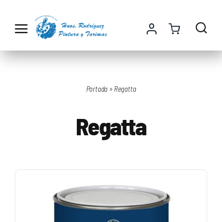
Saltar
al
contenido
Portada
»
Regatta
Regatta