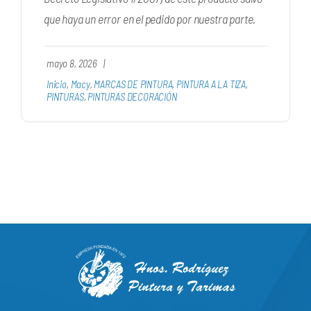
que haya un error en el pedido por nuestra parte.
mayo 8, 2026
|
Inicio
,
Macy
,
MARCAS DE PINTURA
,
PINTURA A LA TIZA
,
PINTURAS
,
PINTURAS DECORACIÓN