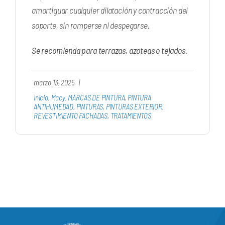
amortiguar cualquier dilatación y contracción del
soporte, sin romperse ni despegarse.
Se recomienda para terrazas, azoteas o tejados.
marzo 13, 2025
|
Inicio
,
Macy
,
MARCAS DE PINTURA
,
PINTURA
ANTIHUMEDAD
,
PINTURAS
,
PINTURAS EXTERIOR
,
REVESTIMIENTO FACHADAS
,
TRATAMIENTOS