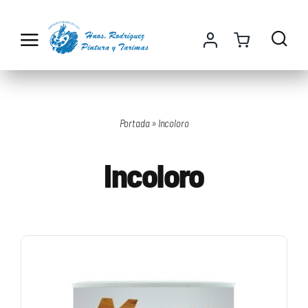
Saltar
al
contenido
Portada
»
Incoloro
Incoloro