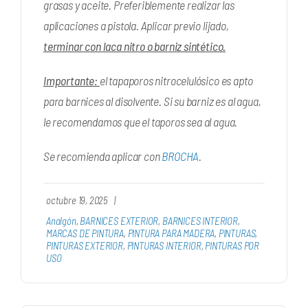
grasas y aceite. Preferiblemente realizar las
aplicaciones a pistola. Aplicar previo lijado,
terminar con laca nitro o barniz sintético.
Importante:
el tapaporos nitrocelulósico es apto
para barnices al disolvente. Si su barniz es al agua,
le recomendamos que el taporos sea al agua.
Se recomienda aplicar con
BROCHA
.
octubre 19, 2025
|
Analgón
,
BARNICES EXTERIOR
,
BARNICES INTERIOR
,
MARCAS DE PINTURA
,
PINTURA PARA MADERA
,
PINTURAS
,
PINTURAS EXTERIOR
,
PINTURAS INTERIOR
,
PINTURAS POR
USO