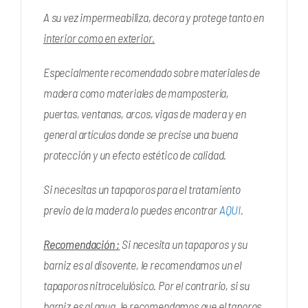
A su vez impermeabiliza, decora y protege tanto en
interior como en exterior.
Especialmente recomendado sobre materiales de
madera como materiales de mampostería,
puertas, ventanas, arcos, vigas de madera y en
general artículos donde se precise una buena
protección y un efecto estético de calidad.
Si necesitas un tapaporos para el tratamiento
previo de la madera lo puedes encontrar
AQUI
.
Recomendación :
Si necesita un tapaporos y su
barniz es al disovente, le recomendamos un el
tapaporos nitrocelulósico. Por el contrario, si su
barniz es al agua, le recomendamos que el taporos