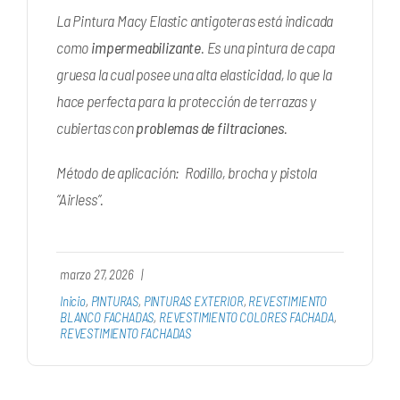
La Pintura Macy Elastic antigoteras está indicada
como
impermeabilizante
. Es una pintura de capa
gruesa la cual posee una alta elasticidad, lo que la
hace perfecta para la protección de terrazas y
cubiertas con
problemas de filtraciones
.
Método de aplicación: Rodillo, brocha y pistola
“Airless”.
marzo 27, 2026
|
Inicio
,
PINTURAS
,
PINTURAS EXTERIOR
,
REVESTIMIENTO
BLANCO FACHADAS
,
REVESTIMIENTO COLORES FACHADA
,
REVESTIMIENTO FACHADAS