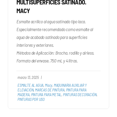
MULTISUPERFICIES SATINADO.
MACY
Esmalte acrílico al agua satinado tipo laca.
Especialmente recomendado como esmalte al
agua de acabado satinado para superficies
interiores y exteriores.
Métodos de Aplicación: Brocha, rodillo y airless.
Formato del envase, 750 mL y 4 litros.
marzo 13, 2025
|
ESMALTE AL AGUA
,
Macy
,
MAQUINARIA AUXILIAR Y
ELEVACIÓN
,
MARCAS DE PINTURA
,
PINTURA PARA
MADERA
,
PINTURA PARA METAL
,
PINTURAS DECORACIÓN
,
PINTURAS POR USO