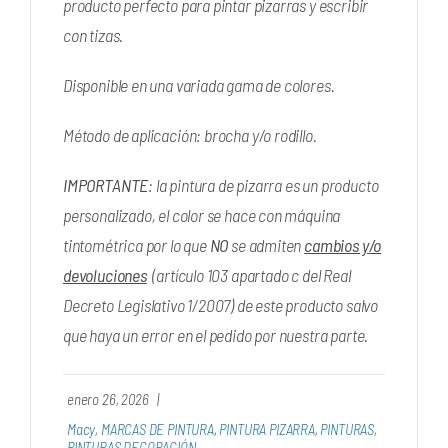
producto perfecto para pintar pizarras y escribir
con tizas.
Disponible en una variada gama de colores.
Método de aplicación: brocha y/o rodillo.
IMPORTANTE
: la pintura de pizarra es un producto
personalizado, el color se hace con máquina
tintométrica por lo que
NO
se admiten
cambios y/o
devoluciones
(artículo 103 apartado c del Real
Decreto Legislativo 1/2007) de este producto salvo
que haya un error en el pedido por nuestra parte.
enero 26, 2026
|
Macy
,
MARCAS DE PINTURA
,
PINTURA PIZARRA
,
PINTURAS
,
PINTURAS DECORACIÓN