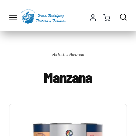
Saltar
al
contenido
Portada
»
Manzana
Manzana