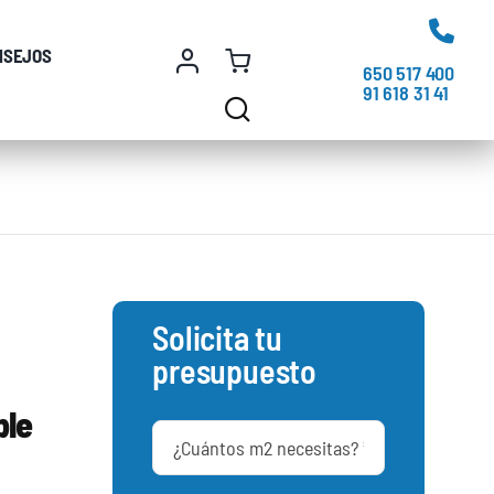
NSEJOS
650 517 400
91 618 31 41
Solicita tu
presupuesto
ble