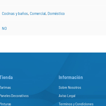
Cocinas y baños
,
Comercial
,
Doméstico
NO
Tienda
Información
Tarimas
Sobre Nosotros
Paneles Decorativos
Aviso Legal
Pinturas
Terminos y Condiciones