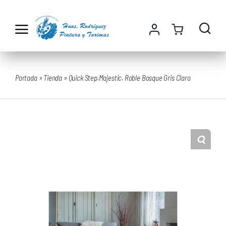
Saltar
al
contenido
Portada
»
Tienda
»
Quick Step.Majestic. Roble Bosque Gris Claro