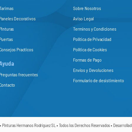
Tarimas
Sobre Nosotros
Paneles Decorativos
Aviso Legal
Pinturas
Terminos y Condiciones
Puertas
Politica de Privacidad
Consejos Practicos
Politica de Cookies
Formas de Pago
Ayuda
Envios y Devoluciones
Preguntas frecuentes
Formulario de desistimiento
Contacto
• Pinturas Hermanos Rodríguez SL • Todos los Derechos Reservados • Desarrolla