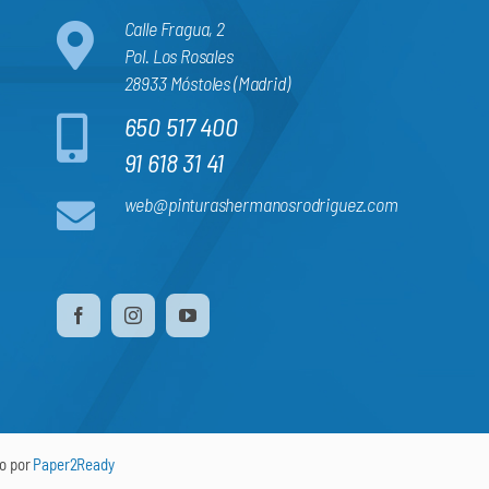
Calle Fragua, 2
Pol. Los Rosales
28933 Móstoles (Madrid)
650 517 400
91 618 31 41
web@pinturashermanosrodriguez.com
do por
Paper2Ready