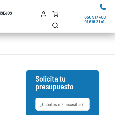
NSEJOS
650 517 400
91 618 31 41
Solicita tu
presupuesto