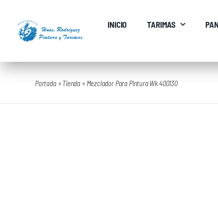
Saltar
al
INICIO
TARIMAS
PAN
contenido
Portada
»
Tienda
»
Mezclador Para Pintura Wk 400130