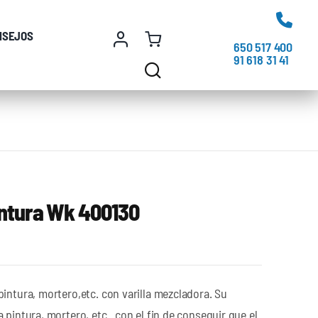
NSEJOS
650 517 400
91 618 31 41
intura Wk 400130
pintura, mortero,etc. con varilla mezcladora. Su
a pintura, mortero, etc.. con el fin de conseguir que el