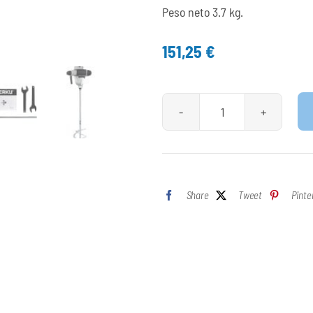
Peso neto 3.7 kg.
151,25
€
Mezclador
Para
Pintura
Wk
Share
Tweet
Pinte
400130
cantidad