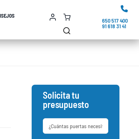
NSEJOS
650 517 400
91 618 31 41
Solicita tu
presupuesto