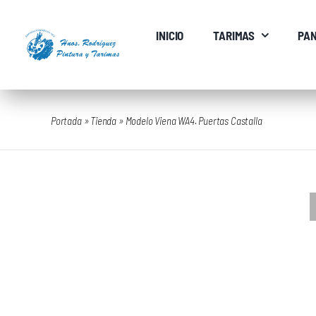
Saltar
al
INICIO
TARIMAS
PAN
contenido
Portada
»
Tienda
»
Modelo Viena WA4. Puertas Castalla