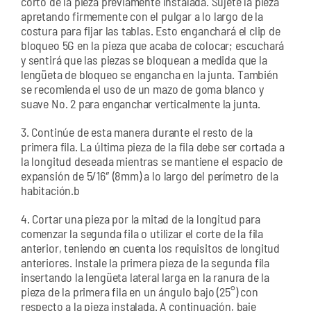
corto de la pieza previamente instalada. Sujete la pieza
apretando firmemente con el pulgar a lo largo de la
costura para fijar las tablas. Esto enganchará el clip de
bloqueo 5G en la pieza que acaba de colocar; escuchará
y sentirá que las piezas se bloquean a medida que la
lengüeta de bloqueo se engancha en la junta. También
se recomienda el uso de un mazo de goma blanco y
suave No. 2 para enganchar verticalmente la junta.
3. Continúe de esta manera durante el resto de la
primera fila. La última pieza de la fila debe ser cortada a
la longitud deseada mientras se mantiene el espacio de
expansión de 5/16″ (8mm) a lo largo del perímetro de la
habitación.b
4. Cortar una pieza por la mitad de la longitud para
comenzar la segunda fila o utilizar el corte de la fila
anterior, teniendo en cuenta los requisitos de longitud
anteriores. Instale la primera pieza de la segunda fila
insertando la lengüeta lateral larga en la ranura de la
pieza de la primera fila en un ángulo bajo (25°) con
respecto a la pieza instalada. A continuación, baje