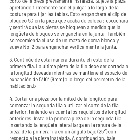
corto de la pieza previamente instalada. Sujete la pieza
apretando firmemente con el pulgar a lo largo de la
costura para fijar las tablas. Esto enganchará el clip de
bloqueo 5G en la pieza que acaba de colocar; escuchará
y sentirá que las piezas se bloquean a medida que la
lengüeta de bloqueo se engancha en la junta. También
se recomienda el uso de un mazo de goma blanco y
suave No. 2 para enganchar verticalmente la junta.
3. Continúe de esta manera durante el resto de la
primera fila. La última pieza de la fila debe ser cortada a
la longitud deseada mientras se mantiene el espacio de
expansión de 5/16″ (8mm) a lo largo del perímetro de la
habitación.b
4. Cortar una pieza por la mitad de la longitud para
comenzar la segunda fila o utilizar el corte de la fila
anterior, teniendo en cuenta los requisitos de longitud
anteriores. Instale la primera pieza de la segunda fila
insertando la lengüeta lateral larga en la ranura de la
pieza de la primera fila en un ángulo bajo (25°) con
respecto a la pieza instalada. A continuación, baje