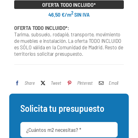
OFERTA TODO INCLUIDO*
2
46,50 €/m
SIN IVA
OFERTA TODO INCLUIDO*:
Tarima, subsuelo, rodapié, transporte, movimiento
de muebles e instalación. La oferta TODO INCLUIDO
es SÓLO válida en la Comunidad de Madrid. Resto de
territorios solicitar presupuesto.
Share
Tweet
Pinterest
Email
Solicita tu presupuesto