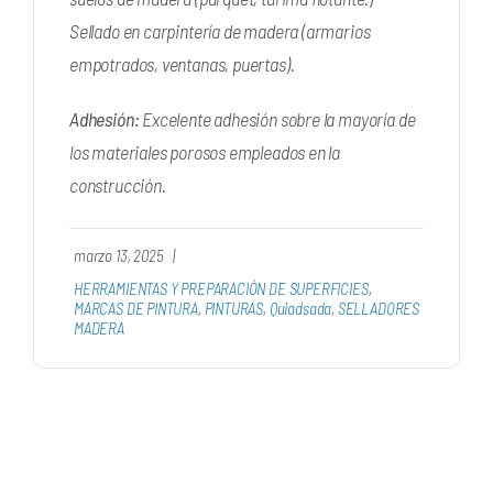
Sellado en carpintería de madera (armarios
empotrados, ventanas, puertas).
Adhesión:
Excelente adhesión sobre la mayoría de
los materiales porosos empleados en la
construcción.
marzo 13, 2025
|
HERRAMIENTAS Y PREPARACIÓN DE SUPERFICIES
,
MARCAS DE PINTURA
,
PINTURAS
,
Quiadsada
,
SELLADORES
MADERA