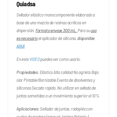
Quiadsa
Sellador elástico monocomponente elaborado a
base de una mezcla de resinas acrílicas en
dispersión.
Formato envase 300 mL.
Para su
uso
es necesario
el aplicador de silicona
, disponible
AQUI
En este
VIDEO
puedes ver como usarlo.
Propiedades:
Elástico Alta calidad No agrieta Bajo
olor Pintable/Barnizable Exento de disolventes y
siliconas Secado rápido. No utilizar en sellado de
juntas sometidas a un movimiento superior al 10%
Aplicaciones:
Sellador de juntas, rodapiés con
suelos de madera (parquet, tarima flotante.)