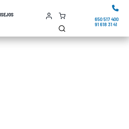
NSEJOS
650 517 400
91 618 31 41