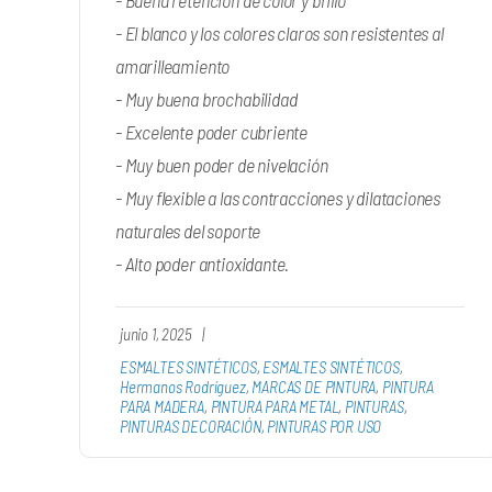
- El blanco y los colores claros son resistentes al
amarilleamiento
- Muy buena brochabilidad
- Excelente poder cubriente
- Muy buen poder de nivelación
- Muy flexible a las contracciones y dilataciones
naturales del soporte
- Alto poder antioxidante.
junio 1, 2025
|
ESMALTES SINTÉTICOS
,
ESMALTES SINTÉTICOS
,
Hermanos Rodríguez
,
MARCAS DE PINTURA
,
PINTURA
PARA MADERA
,
PINTURA PARA METAL
,
PINTURAS
,
PINTURAS DECORACIÓN
,
PINTURAS POR USO