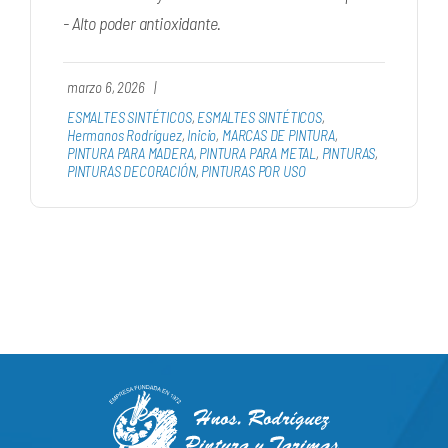
- Alto poder antioxidante.
marzo 6, 2026
|
ESMALTES SINTÉTICOS
,
ESMALTES SINTÉTICOS
,
Hermanos Rodríguez
,
Inicio
,
MARCAS DE PINTURA
,
PINTURA PARA MADERA
,
PINTURA PARA METAL
,
PINTURAS
,
PINTURAS DECORACIÓN
,
PINTURAS POR USO