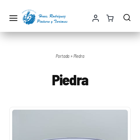
Saltar
al
contenido
Portada
»
Piedra
Piedra