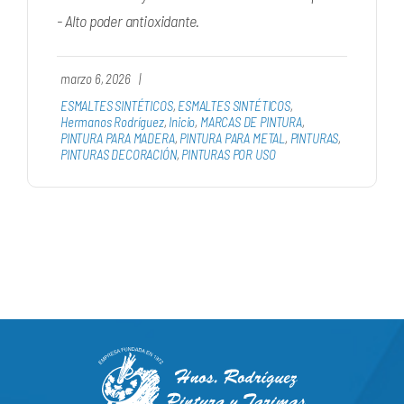
- Alto poder antioxidante.
marzo 6, 2026
|
ESMALTES SINTÉTICOS
,
ESMALTES SINTÉTICOS
,
Hermanos Rodríguez
,
Inicio
,
MARCAS DE PINTURA
,
PINTURA PARA MADERA
,
PINTURA PARA METAL
,
PINTURAS
,
PINTURAS DECORACIÓN
,
PINTURAS POR USO