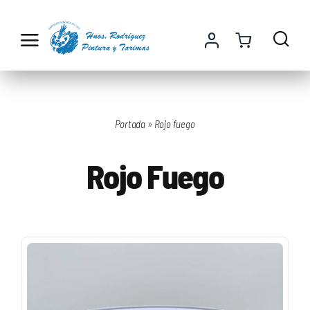
Saltar
al
contenido
Portada
»
Rojo fuego
Rojo Fuego