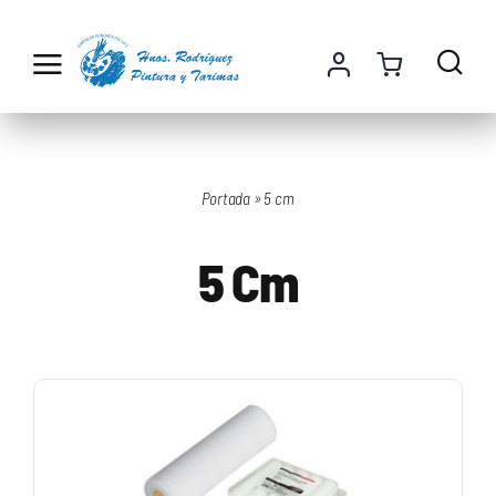
Saltar
al
contenido
Portada
»
5 cm
5 Cm