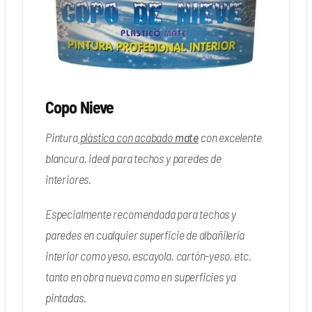
Copo Nieve
Pintura
plástica con acabado
mate
con excelente
blancura, ideal para techos y paredes de
interiores.
Especialmente recomendada para techos y
paredes en cualquier superficie de albañilería
interior como yeso, escayola, cartón-yeso, etc.
tanto en obra nueva como en superficies ya
pintadas.