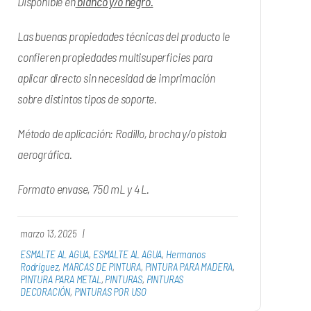
Disponible en
blanco y/o negro.
Las buenas propiedades técnicas del producto le
confieren propiedades multisuperficies para
aplicar directo sin necesidad de imprimación
sobre distintos tipos de soporte.
Método de aplicación: Rodillo, brocha y/o pistola
aerográfica.
Formato envase, 750 mL y 4 L.
marzo 13, 2025
|
ESMALTE AL AGUA
,
ESMALTE AL AGUA
,
Hermanos
Rodríguez
,
MARCAS DE PINTURA
,
PINTURA PARA MADERA
,
PINTURA PARA METAL
,
PINTURAS
,
PINTURAS
DECORACIÓN
,
PINTURAS POR USO