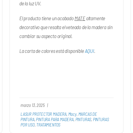
de la luz UV.
El producto tiene un acabado
MATE
altamente
decorativo que resalta el veteado de la madera sin
cambiar su aspecto original.
La carta de colores está disponible
AQUI
.
marzo 13, 2025
|
LASUR PROTECTOR MADERA
,
Macy
,
MARCAS DE
PINTURA
,
PINTURA PARA MADERA
,
PINTURAS
,
PINTURAS
POR USO
,
TRATAMIENTOS