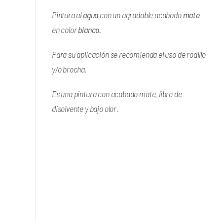
Pintura al
agua
con un agradable acabado
mate
en color
blanco.
Para su aplicación se recomienda el uso de rodillo
y/o brocha.
Es una pintura con acabado mate, libre de
disolvente y bajo olor.