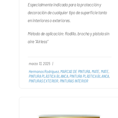
Especialmente indicada para la protección y
decoración de cualquier tipo de superficie tanto
en interiores o exteriores.
Método de aplicación: Rodillo, brocha y pistola sin
aire “Airless”
marzo 13, 2025
|
Hermanos Rodríguez
,
MARCAS DE PINTURA
,
MATE
,
MATE
,
PINTURA PLÁSTICA BLANCA
,
PINTURA PLÁSTICA BLANCA
,
PINTURAS EXTERIOR
,
PINTURAS INTERIOR