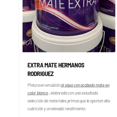
EXTRA MATE HERMANOS
RODRIGUEZ
Pintura en emulsión
al agua con acabado mate en
color blanco
, elaborada con una estudiada
selección de materiales primas que le aportan alta
cubrición y un elevado rendimiento.