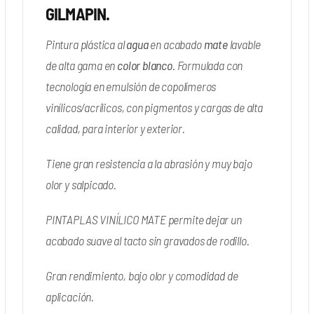
GILMAPIN.
Pintura plástica al
agua
en acabado
mate
lavable
de alta gama en
color blanco
. Formulada con
tecnología en emulsión de copolímeros
vinílicos/acrílicos, con pigmentos y cargas de alta
calidad, para interior y exterior.
Tiene gran resistencia a la abrasión y muy bajo
olor y salpicado.
PINTAPLAS VINÍLICO MATE permite dejar un
acabado suave al tacto sin gravados de rodillo.
Gran rendimiento, bajo olor y comodidad de
aplicación.