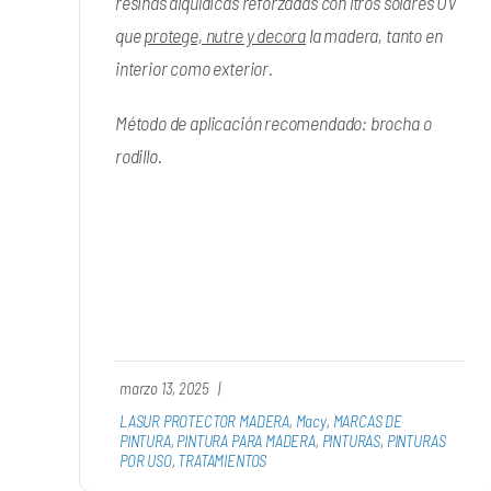
resinas alquídicas reforzadas con ltros solares UV
que
protege, nutre y decora
la madera, tanto en
interior como exterior.
Método de aplicación recomendado: brocha o
rodillo.
marzo 13, 2025
|
LASUR PROTECTOR MADERA
,
Macy
,
MARCAS DE
PINTURA
,
PINTURA PARA MADERA
,
PINTURAS
,
PINTURAS
POR USO
,
TRATAMIENTOS