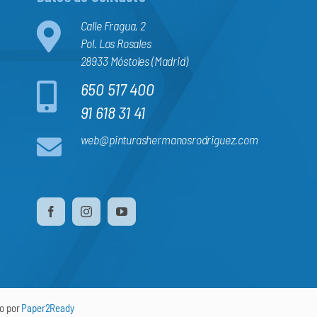
Calle Fragua, 2
Pol. Los Rosales
28933 Móstoles (Madrid)
650 517 400
91 618 31 41
web@pinturashermanosrodriguez.com
do por
Paper2Ready