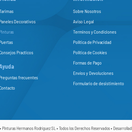
Tarimas
Sobre Nosotros
Paneles Decorativos
Aviso Legal
Pinturas
Terminos y Condiciones
Puertas
Politica de Privacidad
Consejos Practicos
Politica de Cookies
Formas de Pago
Ayuda
Envios y Devoluciones
Preguntas frecuentes
Formulario de desistimiento
Contacto
• Pinturas Hermanos Rodríguez SL • Todos los Derechos Reservados • Desarrolla