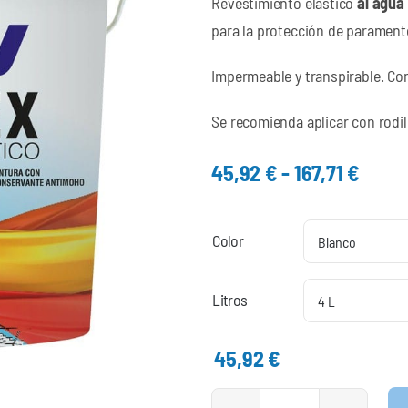
Revestimiento elástico
al agua
para la protección de paramento
Impermeable y transpirable. Con
Se recomienda aplicar con rodillo
Rang
45,92
€
-
167,71
€
de
preci
Color
desd
45,92
hasta
Litros
167,7
45,92
€