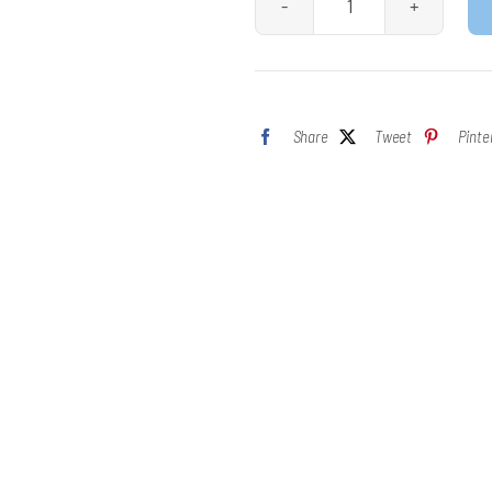
Revestimiento
Elástico
Blanco
Macyflex
Share
Tweet
Pinte
Antimoho.
Macy.
cantidad