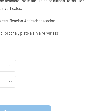
de acabado liso
mate
en color
blanco
, formulado
s verticales.
 certificación Anticarbonatación.
, brocha y pistola sin aire “Airless”.
o
os:
e

 €

1 €