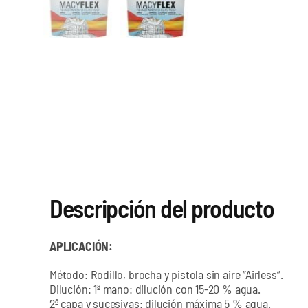
Descripción del producto
APLICACIÓN:
Método: Rodillo, brocha y pistola sin aire “Airless”.
Dilución: 1ª mano: dilución con 15-20 % agua.
2ª capa y sucesivas: dilución máxima 5 % agua.