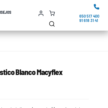
NSEJOS
650 517 400
91 618 31 41
stico Blanco Macyflex