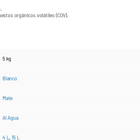
.
stos orgánicos volátiles (COV).
5 kg
Blanco
Mate
Al Agua
4 L
,
15 L