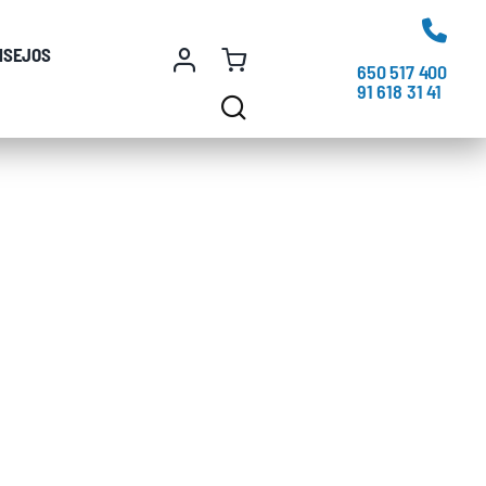
NSEJOS
650 517 400
91 618 31 41