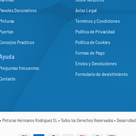
Paneles Decorativos
Aviso Legal
Pinturas
Terminos y Condiciones
Puertas
Politica de Privacidad
Consejos Practicos
Politica de Cookies
Formas de Pago
Ayuda
Envios y Devoluciones
Preguntas frecuentes
Formulario de desistimiento
Contacto
• Pinturas Hermanos Rodríguez SL • Todos los Derechos Reservados • Desarrolla