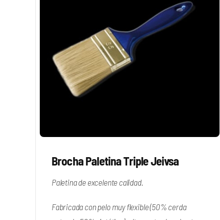
Brocha Paletina Triple Jeivsa
Paletina de excelente calidad.
Fabricada con pelo muy flexible (50% cerda