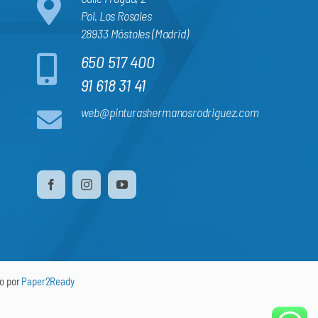
Pol. Los Rosales
28933 Móstoles (Madrid)
650 517 400
91 618 31 41
web@pinturashermanosrodriguez.com
do por
Paper2Ready