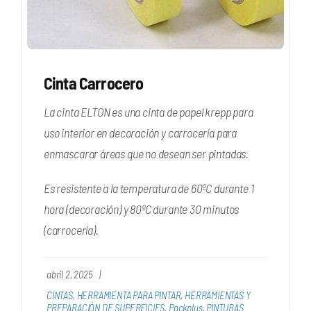
Cinta Carrocero
La cinta ELTON es una cinta de papel krepp para
uso interior en decoración y carrocería para
enmascarar áreas que no desean ser pintadas.
Es resistente a la temperatura de 60ºC durante 1
hora (decoración) y 80ºC durante 30 minutos
(carrocería).
abril 2, 2025
|
CINTAS
,
HERRAMIENTA PARA PINTAR
,
HERRAMIENTAS Y
PREPARACIÓN DE SUPERFICIES
,
Packplus
,
PINTURAS