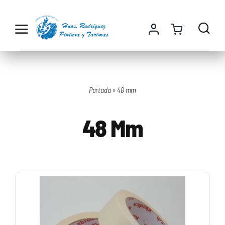
Saltar
al
contenido
Portada
»
48 mm
48 Mm