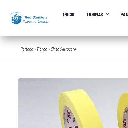
Saltar
al
INICIO
TARIMAS
PAN
contenido
Portada
»
Tienda
»
Cinta Carrocero