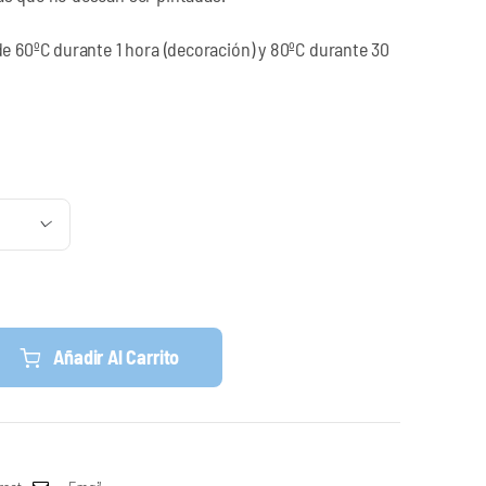
de 60ºC durante 1 hora (decoración) y 80ºC durante 30

Añadir Al Carrito