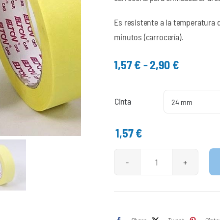
Es resistente a la temperatura 
minutos (carrocería).
Rango
1,57
€
-
2,90
€
de
precios:
Cinta
desde
1,57 €
1,57
€
hasta
2,90 €
Cinta
Carrocero
cantidad