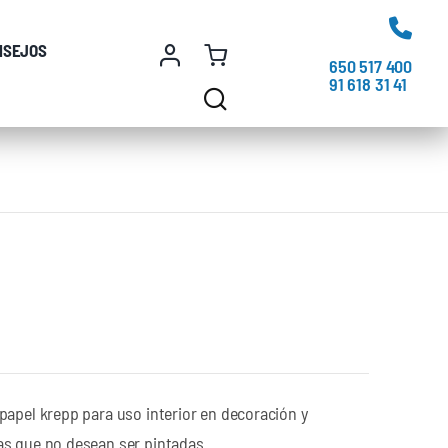
NSEJOS
650 517 400
91 618 31 41
papel krepp para uso interior en decoración y
as que no desean ser pintadas.