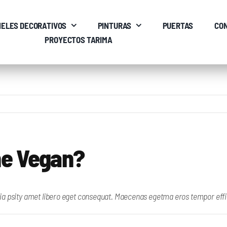
ELES DECORATIVOS
PINTURAS
PUERTAS
CO
PROYECTOS TARIMA
ne Vegan?
ia psity amet libero eget consequat. Maecenas egetma eros tempor efficit