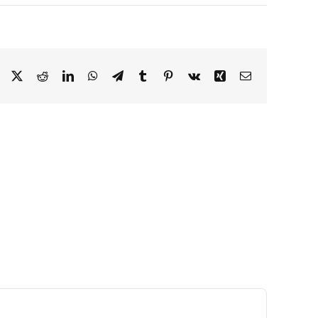
Facebook
X
Reddit
LinkedIn
WhatsApp
Telegram
Tumblr
Pinterest
Vk
Xing
Correo
electrónico