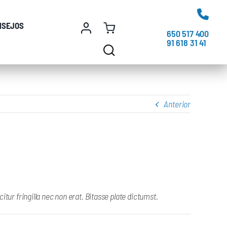
NSEJOS
650 517 400
91 618 31 41
Anterior
ur fringilla nec non erat. Bitasse plate dictumst.