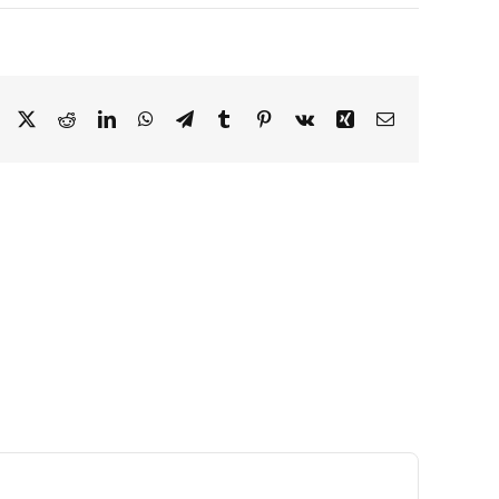
Facebook
X
Reddit
LinkedIn
WhatsApp
Telegram
Tumblr
Pinterest
Vk
Xing
Correo
electrónico