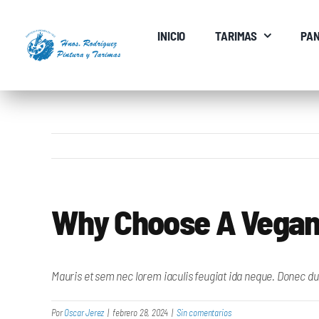
Saltar
al
INICIO
TARIMAS
PAN
contenido
Why Choose A Vegan 
Mauris et sem nec lorem iaculis feugiat ida neque. Donec du
Por
Oscar Jerez
|
febrero 28, 2024
|
Sin comentarios