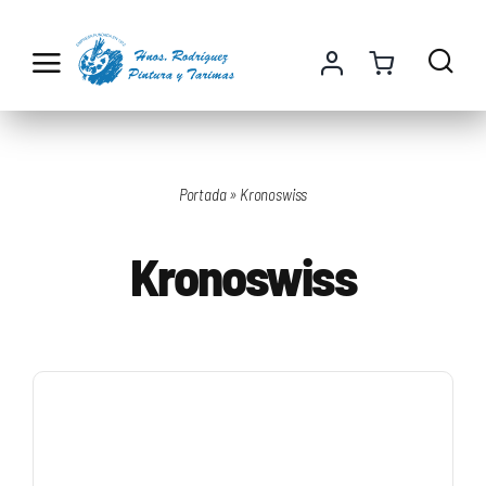
Saltar
al
contenido
Portada
»
Kronoswiss
Kronoswiss