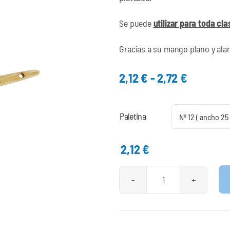
Se puede
utilizar para toda cla
Gracias a su mango plano y ala
Rango
2,12
€
-
2,72
€
de
precios:
Paletina
desde
2,12 €
2,12
€
hasta
2,72 €
Paletina
Radiador
Doble