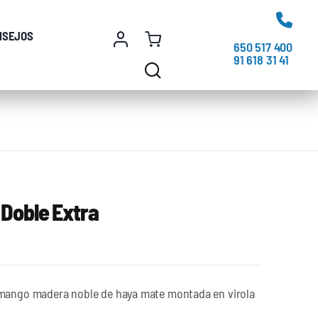
NSEJOS
650 517 400
91 618 31 41
 Doble Extra
 mango madera noble de haya mate montada en virola