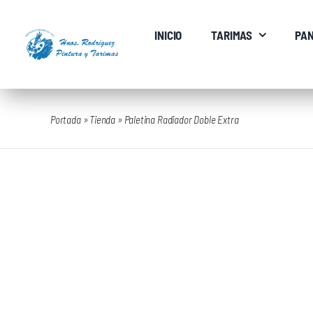
Saltar
al
INICIO
TARIMAS
PAN
contenido
Portada
»
Tienda
»
Paletina Radiador Doble Extra