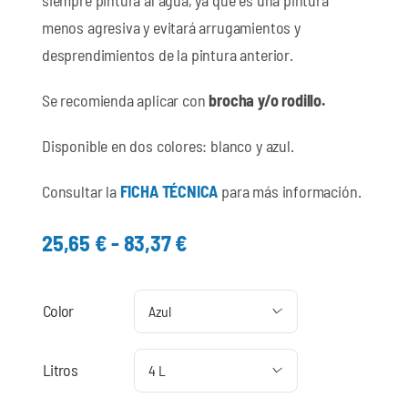
menos agresiva y evitará arrugamientos y
desprendimientos de la pintura anterior.
Se recomienda aplicar con
brocha y/o rodillo.
Disponible en dos colores: blanco y azul.
Consultar la
FICHA TÉCNICA
para más información.
Rango
25,65
€
-
83,37
€
de
precios:
Color
desde

25,65 €
hasta
Litros

83,37 €