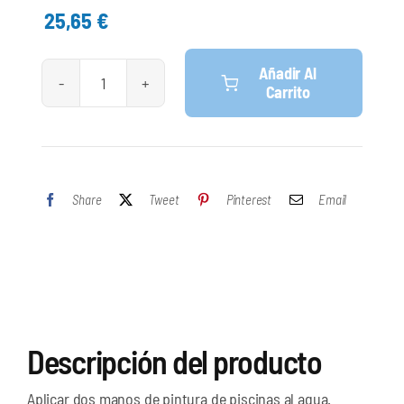
25,65
€
Añadir Al
Carrito
Macy.
Pintura
Piscina
Al
Share
Tweet
Pinterest
Email
Agua
Miramar.
Azul
cantidad
Descripción del producto
Aplicar dos manos de pintura de piscinas al agua.