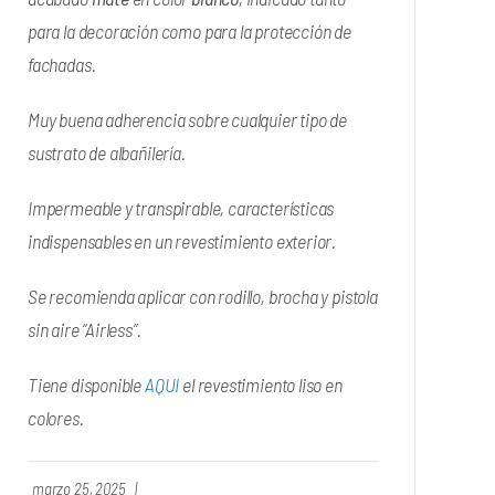
para la decoración como para la protección de
fachadas.
Muy buena adherencia sobre cualquier tipo de
sustrato de albañilería.
Impermeable y transpirable, características
indispensables en un revestimiento exterior.
Se recomienda aplicar con rodillo, brocha y pistola
sin aire “Airless”.
Tiene disponible
AQUI
el revestimiento liso en
colores.
marzo 25, 2025
|