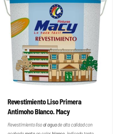
Revestimiento Liso Primera
Antimoho Blanco. Macy
Revestimiento liso
al agua
de alta calidad con
acabado
mate
en color
blanco
, indicado tanto