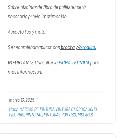
Sobre piscinas de fibra de poliéster será
necesario previa imprimación.
Aspecto liso y mate.
Se recomienda aplicar con
brocha y/o
rodillo.
IMPORTANTE
Consultar la
FICHA TÉCNICA
para
más información.
marzo 13, 2025
|
Macy
,
MARCAS DE PINTURA
,
PINTURA CLOROCAUCHO
PISCINAS
,
PINTURAS
,
PINTURAS POR USO
,
PISCINAS