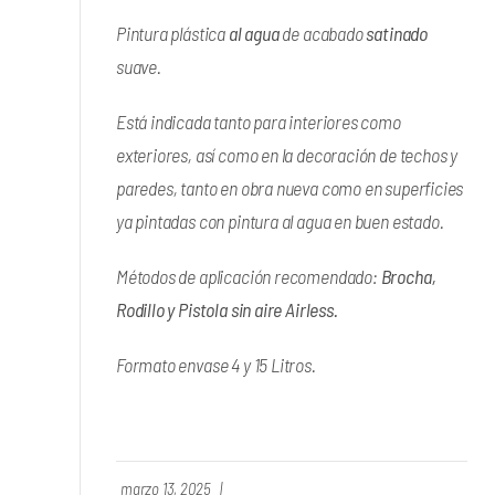
Pintura plástica
al agua
de acabado
satinado
suave.
Está indicada tanto para interiores como
exteriores, así como en la decoración de techos y
paredes, tanto en obra nueva como en superficies
ya pintadas con pintura al agua en buen estado.
Métodos de aplicación recomendado:
Brocha,
Rodillo y Pistola sin aire Airless.
Formato envase 4 y 15 Litros.
marzo 13, 2025
|