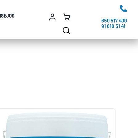
NSEJOS
650 517 400
91 618 31 41