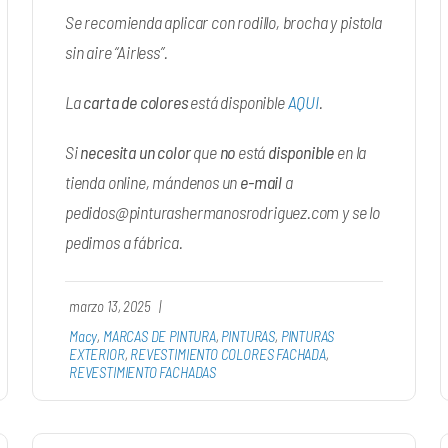
Se recomienda aplicar con rodillo, brocha y pistola
sin aire “Airless”.
La
carta de colores
está disponible
AQUI
.
Si
necesita un color
que
no
está
disponible
en la
tienda online, mándenos un
e-mail
a
pedidos@pinturashermanosrodriguez.com
y se lo
pedimos a fábrica.
marzo 13, 2025
|
Macy
,
MARCAS DE PINTURA
,
PINTURAS
,
PINTURAS
EXTERIOR
,
REVESTIMIENTO COLORES FACHADA
,
REVESTIMIENTO FACHADAS