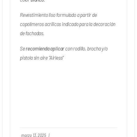
Revestimiento liso formulado a partir de
copolímeros acrílicos indicado para la decoración
de fachadas.
Se
recomienda aplicar
con rodillo, brocha y/o
pistola sin aire “Airless”
marzo 13, 2025
|