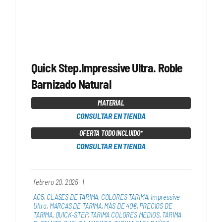
Quick Step.Impressive Ultra. Roble
Barnizado Natural
MATERIAL
CONSULTAR EN TIENDA
OFERTA TODO INCLUIDO*
CONSULTAR EN TIENDA
febrero 20, 2025
|
AC5
,
CLASES DE TARIMA
,
COLORES TARIMA
,
Impressive
Ultra
,
MARCAS DE TARIMA
,
MÁS DE 40€
,
PRECIOS DE
TARIMA
,
QUICK-STEP
,
TARIMA COLORES MEDIOS
,
TARIMA