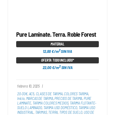
Pure Laminate. Terra. Roble Forest
MATERIAL
2
12,00 €/m
SIN IVA
OFERTA TODO INCLUIDO*
2
22,00 €/m
SIN IVA
febrero 10, 2025
|
20-30€
,
AC5
,
CLASES DE TARIMA
,
COLORES TARIMA
,
Inicio
,
MARCAS DE TARIMA
,
PRECIOS DE TARIMA
,
PURE
LAMINATE
,
TARIMA COLORES MEDIOS
,
TARIMA FLOTANTE-
SUELO LAMINADO
,
TARIMA USO DOMÉSTICO
,
TARIMA USO
INDUSTRIAL
,
TARIMAS
,
TERRA
,
TIPOS DE SUELO
,
USO DE