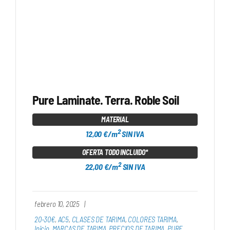
Pure Laminate. Terra. Roble Soil
MATERIAL
2
12,00 €/m
SIN IVA
OFERTA TODO INCLUIDO*
2
22,00 €/m
SIN IVA
febrero 10, 2025
|
20-30€
,
AC5
,
CLASES DE TARIMA
,
COLORES TARIMA
,
Inicio
,
MARCAS DE TARIMA
,
PRECIOS DE TARIMA
,
PURE