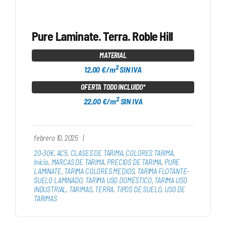
Pure Laminate. Terra. Roble Hill
MATERIAL
2
12,00 €/m
SIN IVA
OFERTA TODO INCLUIDO*
2
22,00 €/m
SIN IVA
febrero 10, 2025
|
20-30€
,
AC5
,
CLASES DE TARIMA
,
COLORES TARIMA
,
Inicio
,
MARCAS DE TARIMA
,
PRECIOS DE TARIMA
,
PURE
LAMINATE
,
TARIMA COLORES MEDIOS
,
TARIMA FLOTANTE-
SUELO LAMINADO
,
TARIMA USO DOMÉSTICO
,
TARIMA USO
INDUSTRIAL
,
TARIMAS
,
TERRA
,
TIPOS DE SUELO
,
USO DE
TARIMAS