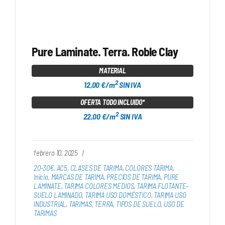
Pure Laminate. Terra. Roble Clay
MATERIAL
2
12,00 €/m
SIN IVA
OFERTA TODO INCLUIDO*
2
22,00 €/m
SIN IVA
febrero 10, 2025
|
20-30€
,
AC5
,
CLASES DE TARIMA
,
COLORES TARIMA
,
Inicio
,
MARCAS DE TARIMA
,
PRECIOS DE TARIMA
,
PURE
LAMINATE
,
TARIMA COLORES MEDIOS
,
TARIMA FLOTANTE-
SUELO LAMINADO
,
TARIMA USO DOMÉSTICO
,
TARIMA USO
INDUSTRIAL
,
TARIMAS
,
TERRA
,
TIPOS DE SUELO
,
USO DE
TARIMAS