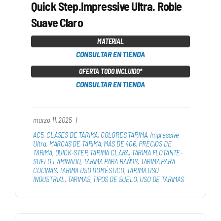
Quick Step.Impressive Ultra. Roble
Suave Claro
MATERIAL
CONSULTAR EN TIENDA
OFERTA TODO INCLUIDO*
CONSULTAR EN TIENDA
marzo 11, 2025
|
AC5
,
CLASES DE TARIMA
,
COLORES TARIMA
,
Impressive
Ultra
,
MARCAS DE TARIMA
,
MÁS DE 40€
,
PRECIOS DE
TARIMA
,
QUICK-STEP
,
TARIMA CLARA
,
TARIMA FLOTANTE-
SUELO LAMINADO
,
TARIMA PARA BAÑOS
,
TARIMA PARA
COCINAS
,
TARIMA USO DOMÉSTICO
,
TARIMA USO
INDUSTRIAL
,
TARIMAS
,
TIPOS DE SUELO
,
USO DE TARIMAS