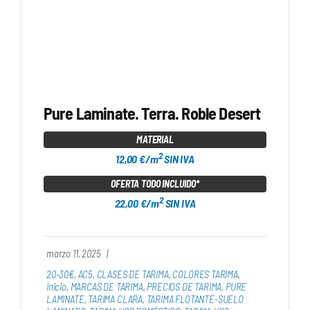
Pure Laminate. Terra. Roble Desert
MATERIAL
2
12,00 €/m
SIN IVA
OFERTA TODO INCLUIDO*
2
22,00 €/m
SIN IVA
marzo 11, 2025
|
20-30€
,
AC5
,
CLASES DE TARIMA
,
COLORES TARIMA
,
Inicio
,
MARCAS DE TARIMA
,
PRECIOS DE TARIMA
,
PURE
LAMINATE
,
TARIMA CLARA
,
TARIMA FLOTANTE-SUELO