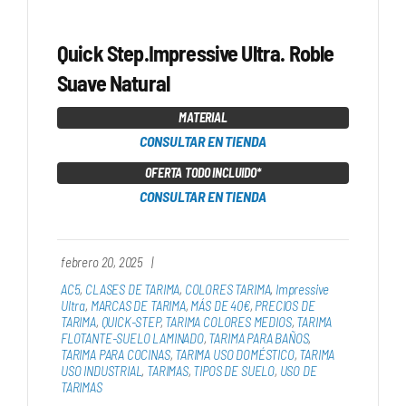
Quick Step.Impressive Ultra. Roble
Suave Natural
MATERIAL
CONSULTAR EN TIENDA
OFERTA TODO INCLUIDO*
CONSULTAR EN TIENDA
febrero 20, 2025
|
AC5
,
CLASES DE TARIMA
,
COLORES TARIMA
,
Impressive
Ultra
,
MARCAS DE TARIMA
,
MÁS DE 40€
,
PRECIOS DE
TARIMA
,
QUICK-STEP
,
TARIMA COLORES MEDIOS
,
TARIMA
FLOTANTE-SUELO LAMINADO
,
TARIMA PARA BAÑOS
,
TARIMA PARA COCINAS
,
TARIMA USO DOMÉSTICO
,
TARIMA
USO INDUSTRIAL
,
TARIMAS
,
TIPOS DE SUELO
,
USO DE
TARIMAS