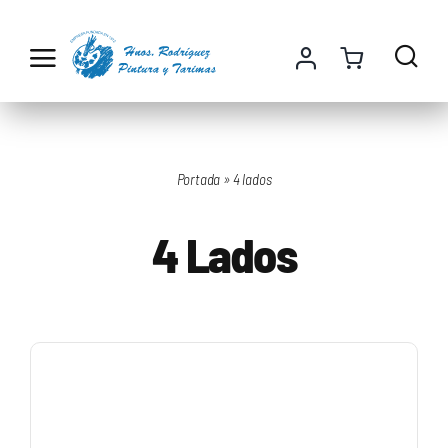
Saltar
al
contenido
Portada
»
4 lados
4 Lados