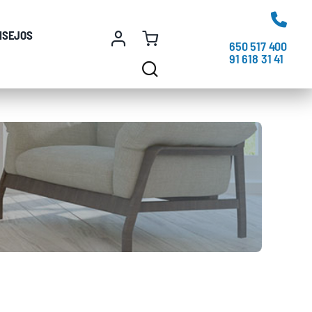
NSEJOS
650 517 400
91 618 31 41