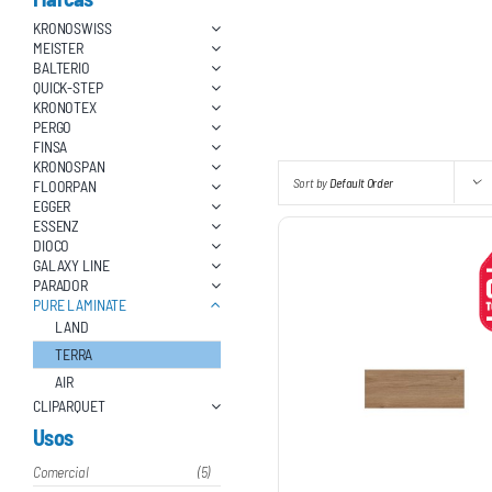
KRONOSWISS
MEISTER
BALTERIO
QUICK-STEP
KRONOTEX
PERGO
FINSA
KRONOSPAN
Sort by
Default Order
FLOORPAN
EGGER
ESSENZ
DIOCO
GALAXY LINE
PARADOR
PURE LAMINATE
LAND
TERRA
AIR
CLIPARQUET
Usos
Comercial
(5)