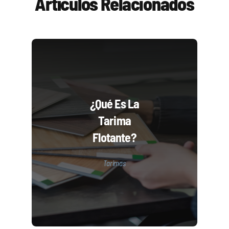
Artículos Relacionados
¿Qué Es La
Tarima
Flotante?
Tarimas