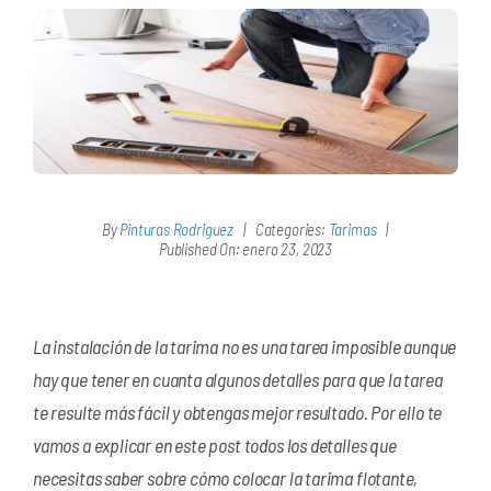
By
Pinturas Rodriguez
|
Categories:
Tarimas
|
Published On: enero 23, 2023
La instalación de la tarima no es una tarea imposible aunque
hay que tener en cuanta algunos detalles para que la tarea
te resulte más fácil y obtengas mejor resultado. Por ello te
vamos a explicar en este post todos los detalles que
necesitas saber sobre cómo colocar la tarima flotante,