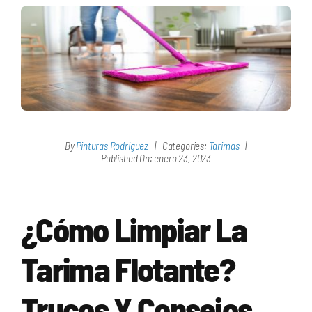
By
Pinturas Rodriguez
|
Categories:
Tarimas
|
Published On: enero 23, 2023
¿Cómo Limpiar La
Tarima Flotante?
Trucos Y Consejos