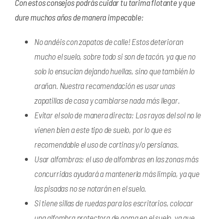
Con estos consejos podrás cuidar tu tarima flotante y que
dure muchos años de manera impecable:
No andéis con zapatos de calle! Estos deterioran
mucho el suelo, sobre todo si son de tacón, ya que no
solo lo ensucian dejando huellas, sino que también lo
arañan. Nuestra recomendación es usar unas
zapatillas de casa y cambiarse nada más llegar.
Evitar el solo de manera directa: Los rayos del sol no le
vienen bien a este tipo de suelo, por lo que es
recomendable el uso de cortinas y/o persianas.
Usar alfombras: el uso de alfombras en las zonas más
concurridas ayudará a mantenerla más limpia, ya que
las pisadas no se notarán en el suelo.
Si tiene sillas de ruedas para los escritorios, colocar
una alfombra protectora de goma en el suelo, ya que