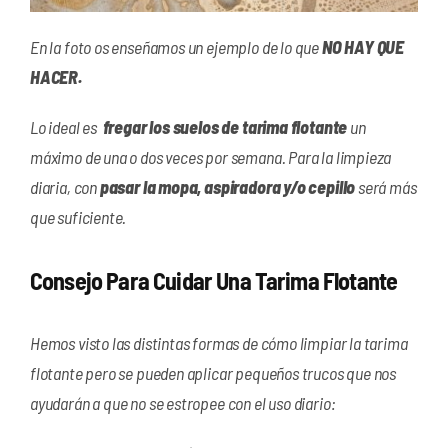
En la foto os enseñamos un ejemplo de lo que
NO HAY QUE
HACER.
Lo ideal es
fregar los suelos de tarima flotante
un
máximo de una o dos veces por semana. Para la limpieza
diaria, con
pasar la mopa, aspiradora y/o cepillo
será más
que suficiente.
Consejo Para Cuidar Una Tarima Flotante
Hemos visto las distintas formas de cómo limpiar la tarima
flotante pero se pueden aplicar pequeños trucos que nos
ayudarán a que no se estropee con el uso diario: