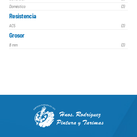
Doméstico
(3)
Resistencia
AC5
(3)
Grosor
8 mm
(3)